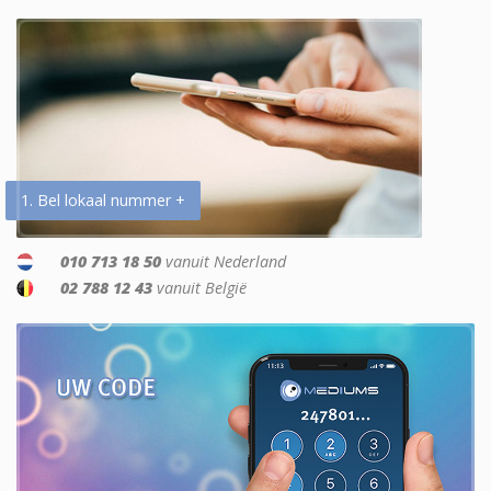
1. Bel lokaal nummer +
010 713 18 50
vanuit Nederland
02 788 12 43
vanuit België