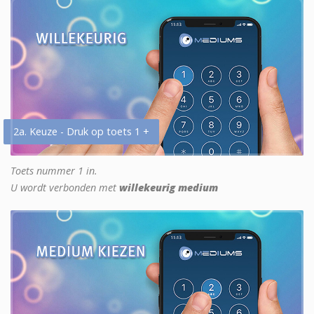
2a. Keuze - Druk op toets 1 +
Toets nummer 1 in.
U wordt verbonden met
willekeurig medium