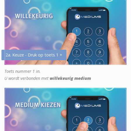
2a. Keuze - Druk op toets 1 +
Toets nummer 1 in.
U wordt verbonden met
willekeurig medium