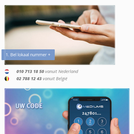
1. Bel lokaal nummer +
010 713 18 50
vanuit Nederland
02 788 12 43
vanuit België