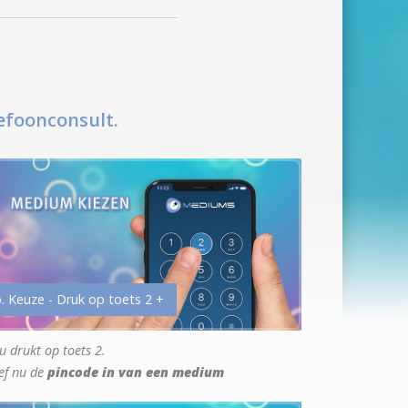
efoonconsult.
. Keuze - Druk op toets 2 +
u drukt op toets 2.
ef nu de
pincode in van een medium