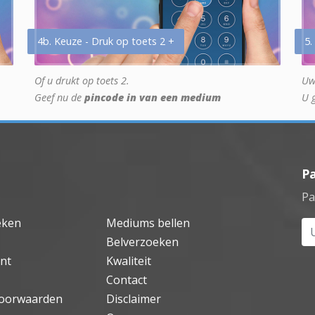
4b. Keuze - Druk op toets 2 +
5.
Of u drukt op toets 2.
Uw
Geef nu de
pincode in van een medium
U 
P
Pa
eken
Mediums bellen
Uw
Belverzoeken
nt
Kwaliteit
Contact
oorwaarden
Disclaimer