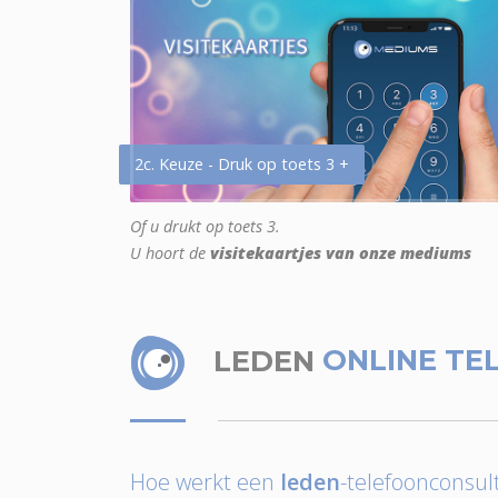
2c. Keuze - Druk op toets 3 +
Of u drukt op toets 3.
U hoort de
visitekaartjes van onze mediums
LEDEN
ONLINE TE
Hoe werkt een
leden
-telefoonconsult