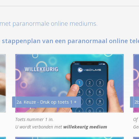
t met paranormale online mediums.
 stappenplan van een paranormaal online tel
2a. Keuze - Druk op toets 1 +
2b
Toets nummer 1 in.
Of 
U wordt verbonden met
willekeurig medium
Ge