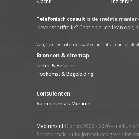
Klacht
Inzichten
Telefonisch consult
is de snelste manier
Liever schriftelijk? Chat en e-mail kan ook, al
Veiligheid: betaal enkel via Mediums.nl-account en de
Bronnen & sitemap
Liefde & Relaties
Toekomst & Begeleiding
Consulenten
Aanmelden als Medium
Mediums.nl
© sinds 2006 - 2026
- mediums N
Paranormale Hulplijn:mediums geven inzich