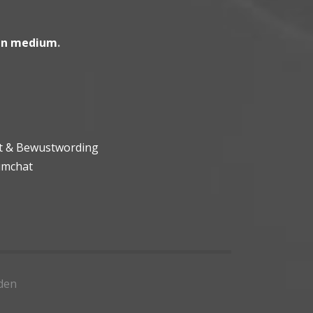
en medium
.
ht & Bewustwording
umchat
den