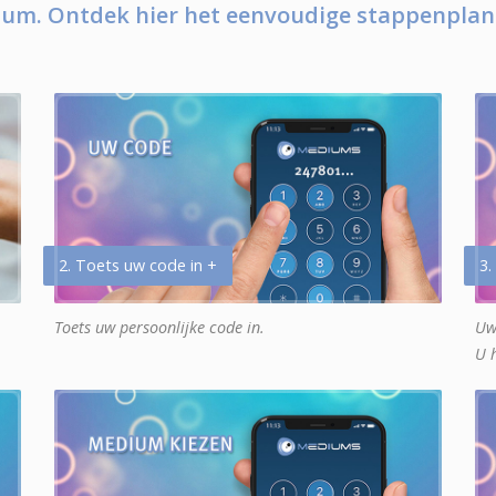
um. Ontdek hier het eenvoudige stappenplan
2. Toets uw code in +
3.
Toets uw persoonlijke code in.
Uw
U 