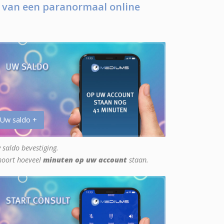
 van een paranormaal online
 Uw saldo +
 saldo bevestiging.
hoort hoeveel
minuten op uw account
staan.