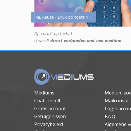
4a. Keuze - Druk op toets 1 +
Of u drukt op toets 1.
U wordt
direct verbonden met een medium
Mediums
Medium zo
Chatconsult
Mailconsult
Gratis account
Login accou
Getuigenissen
F.A.Q
Privacybeleid
Algemene v