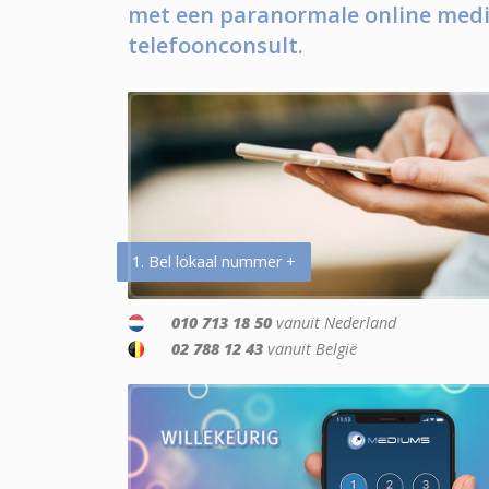
met een paranormale online medi
telefoonconsult.
1. Bel lokaal nummer +
010 713 18 50
vanuit Nederland
02 788 12 43
vanuit België