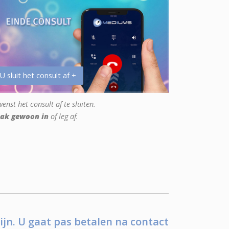
 U sluit het consult af +
enst het consult af te sluiten.
ak gewoon in
of leg af.
ijn. U gaat pas betalen na contact