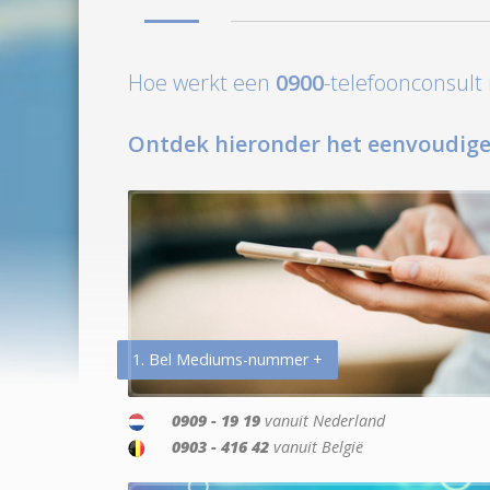
Hoe werkt een
0900
-telefoonconsul
Ontdek hieronder het eenvoudige
1. Bel Mediums-nummer +
0909 - 19 19
vanuit Nederland
0903 - 416 42
vanuit België