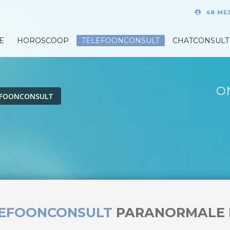
48 ME
E
HOROSCOOP
TELEFOONCONSULT
CHATCONSULT
O
EFOONCONSULT
LEFOONCONSULT
PARANORMALE 