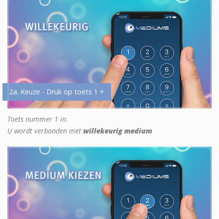
2a. Keuze - Druk op toets 1 +
Toets nummer 1 in.
U wordt verbonden met
willekeurig medium