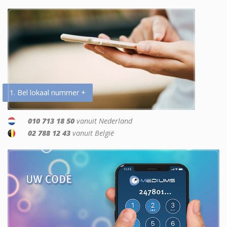
1. Bel lokaal nummer +
010 713 18 50
vanuit Nederland
02 788 12 43
vanuit België