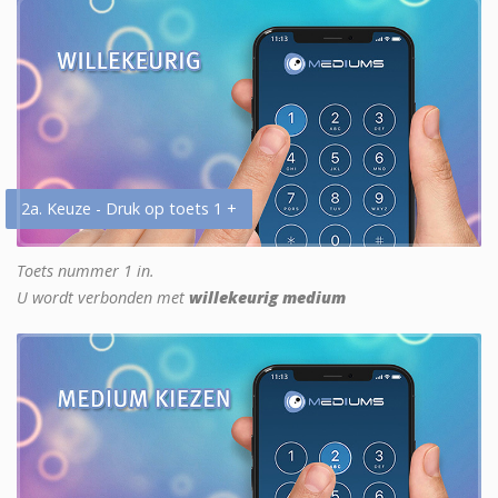
2a. Keuze - Druk op toets 1 +
Toets nummer 1 in.
U wordt verbonden met
willekeurig medium