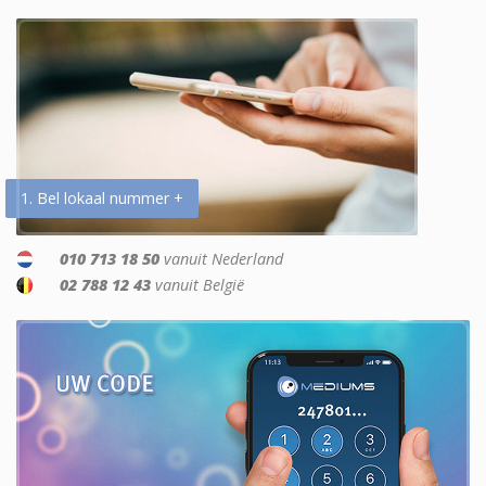
1. Bel lokaal nummer +
010 713 18 50
vanuit Nederland
02 788 12 43
vanuit België