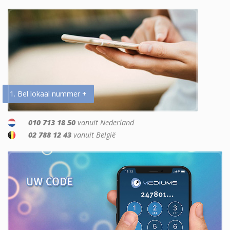
1. Bel lokaal nummer +
010 713 18 50
vanuit Nederland
02 788 12 43
vanuit België