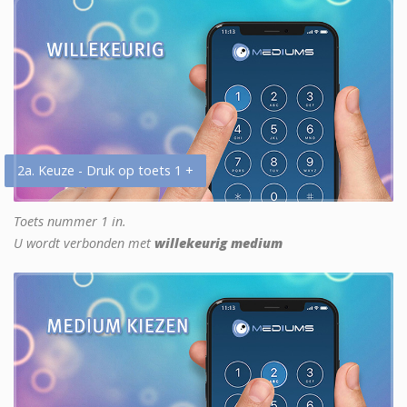
2a. Keuze - Druk op toets 1 +
Toets nummer 1 in.
U wordt verbonden met
willekeurig medium