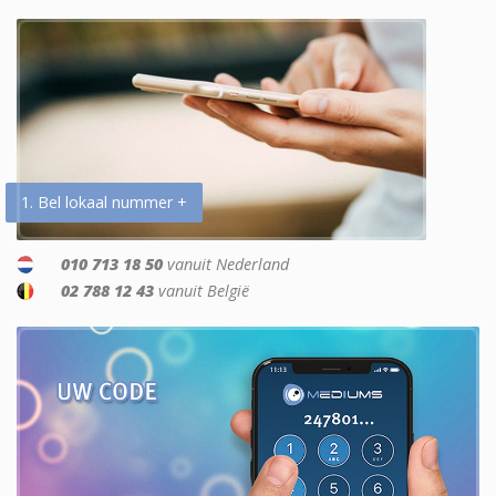
1. Bel lokaal nummer +
010 713 18 50
vanuit Nederland
02 788 12 43
vanuit België