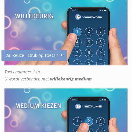
2a. Keuze - Druk op toets 1 +
Toets nummer 1 in.
U wordt verbonden met
willekeurig medium