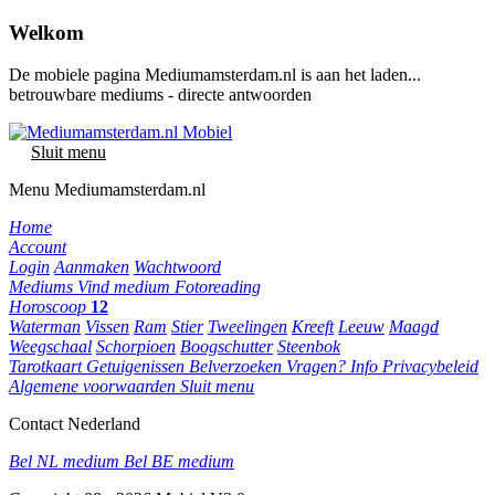
Welkom
De mobiele pagina Mediumamsterdam.nl is aan het laden...
betrouwbare mediums - directe antwoorden
Sluit menu
Menu Mediumamsterdam.nl
Home
Account
Login
Aanmaken
Wachtwoord
Mediums
Vind medium
Fotoreading
Horoscoop
12
Waterman
Vissen
Ram
Stier
Tweelingen
Kreeft
Leeuw
Maagd
Weegschaal
Schorpioen
Boogschutter
Steenbok
Tarotkaart
Getuigenissen
Belverzoeken
Vragen?
Info
Privacybeleid
Algemene voorwaarden
Sluit menu
Contact Nederland
Bel NL medium
Bel BE medium