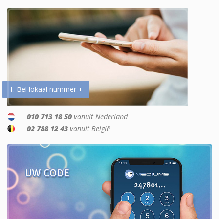
1. Bel lokaal nummer +
010 713 18 50
vanuit Nederland
02 788 12 43
vanuit België