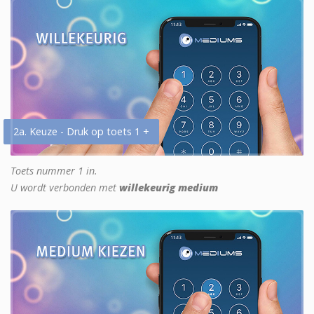
2a. Keuze - Druk op toets 1 +
Toets nummer 1 in.
U wordt verbonden met
willekeurig medium